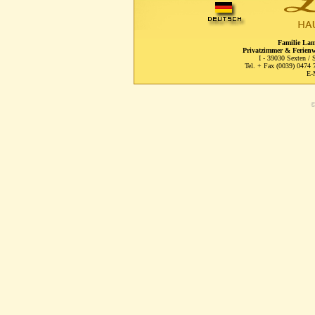
Familie Lam
Privatzimmer & Ferien
I - 39030 Sexten / 
Tel. + Fax (0039) 0474 
E-
©